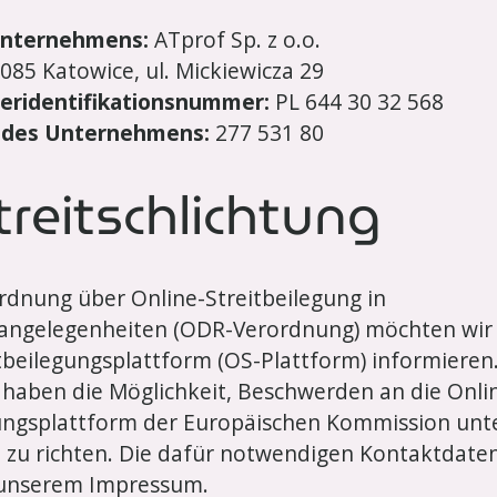
nternehmens:
ATprof Sp. z o.o.
085 Katowice, ul. Mickiewicza 29
eridentifikationsnummer:
PL 644 30 32 568
des Unternehmens:
277 531 80
reitschlichtung
dnung über Online-Streitbeilegung in
angelegenheiten (ODR-Verordnung) möchten wir 
tbeilegungsplattform (OS-Plattform) informieren
haben die Möglichkeit, Beschwerden an die Onli
gungsplattform der Europäischen Kommission unt
u
zu richten. Die dafür notwendigen Kontaktdaten
 unserem Impressum.