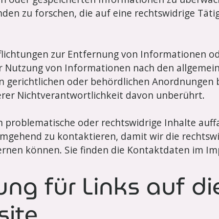
en zu forschen, die auf eine rechtswidrige Täti
flichtungen zur Entfernung von Informationen od
r Nutzung von Informationen nach den allgemei
n gerichtlichen oder behördlichen Anordnungen 
erer Nichtverantwortlichkeit davon unberührt.
n problematische oder rechtswidrige Inhalte auffa
umgehend zu kontaktieren, damit wir die rechtsw
ernen können. Sie finden die Kontaktdaten im I
ng für Links auf di
ite