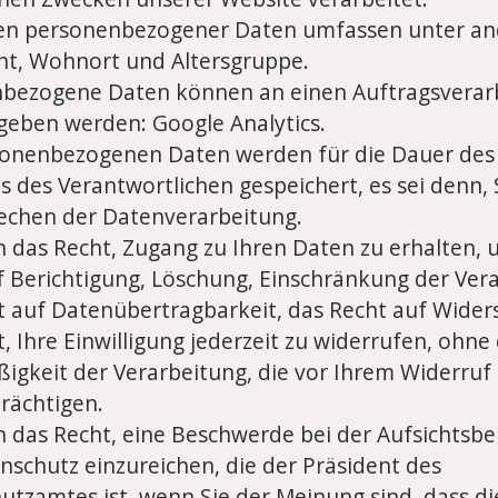
en personenbezogener Daten umfassen unter a
ht, Wohnort und Altersgruppe.
bezogene Daten können an einen Auftragsverar
geben werden: Google Analytics.
sonenbezogenen Daten werden für die Dauer des 
s des Verantwortlichen gespeichert, es sei denn, 
echen der Datenverarbeitung.
n das Recht, Zugang zu Ihren Daten zu erhalten, 
f Berichtigung, Löschung, Einschränkung der Ver
t auf Datenübertragbarkeit, das Recht auf Wide
, Ihre Einwilligung jederzeit zu widerrufen, ohne 
gkeit der Verarbeitung, die vor Ihrem Widerruf e
rächtigen.
n das Recht, eine Beschwerde bei der Aufsichtsb
nschutz einzureichen, die der Präsident des
utzamtes ist, wenn Sie der Meinung sind, dass di