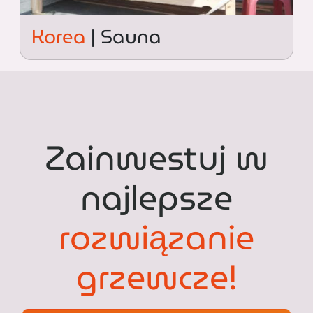
Korea
| Sauna
Zainwestuj w
najlepsze
rozwiązanie
grzewcze!