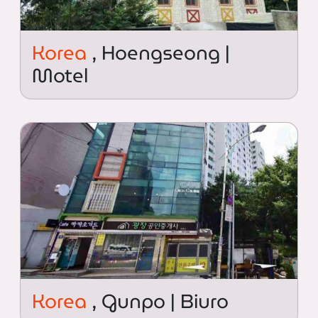
Korea
, Hoengseong |
Motel
Korea
, Gunpo | Biuro