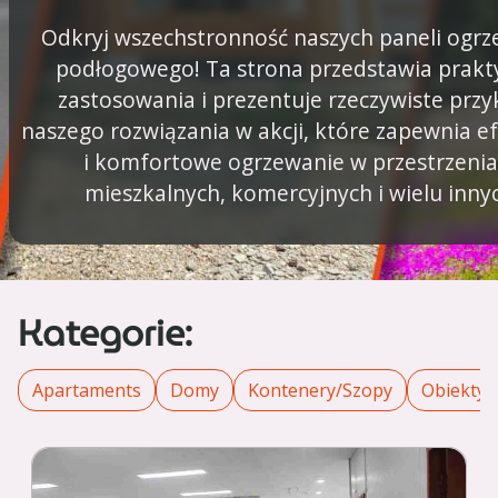
Odkryj wszechstronność naszych paneli ogr
podłogowego! Ta strona przedstawia prakt
zastosowania i prezentuje rzeczywiste przy
naszego rozwiązania w akcji, które zapewnia 
i komfortowe ogrzewanie w przestrzeni
mieszkalnych, komercyjnych i wielu inny
Kategorie:
Apartaments
Domy
Kontenery/Szopy
Obiekty 