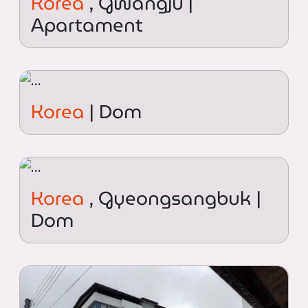
Korea
, Gwangju |
Apartament
Korea
| Dom
Korea
, Gyeongsangbuk |
Dom