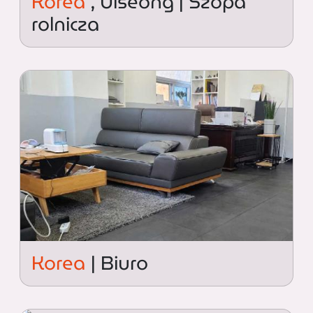
Korea
, Uiseong | Szopa
rolnicza
Korea
| Biuro