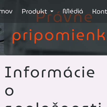
Právne
mov
Médiá
Produkt
Kon
pripomien
Informácie
o